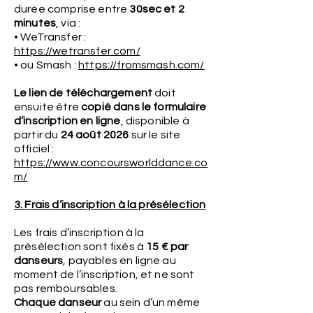
durée comprise entre
30sec et 2
minutes
, via :
• WeTransfer :
https://wetransfer.com/
• ou Smash :
https://fromsmash.com/
Le lien de téléchargement
doit
ensuite être
copié dans le formulaire
d’inscription en ligne
, disponible à
partir du
24 août 2026
sur le site
officiel :
https://www.concoursworlddance.co
m/
3. Frais d’inscription à la présélection
Les frais d’inscription à la
présélection sont fixés à
15 € par
danseurs
, payables en ligne au
moment de l’inscription, et ne sont
pas remboursables.
Chaque danseur
au sein d’un même