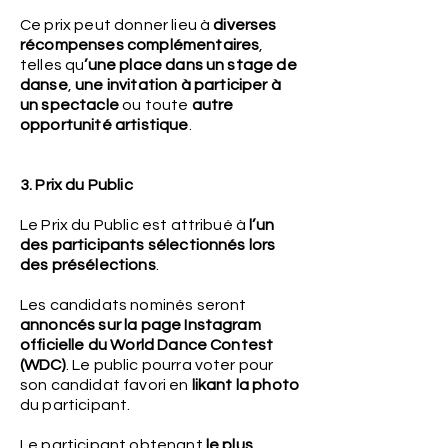
Ce prix peut donner lieu à
diverses
récompenses complémentaires
,
telles qu
’une place dans un stage de
danse
,
une invitation à participer à
un spectacle
ou toute
autre
opportunité artistique
.
3. Prix du Public
Le Prix du Public est attribué à
l’un
des participants sélectionnés lors
des présélections
.
Les candidats nominés seront
annoncés sur la page Instagram
officielle du World Dance Contest
(WDC)
. Le public pourra voter pour
son candidat favori en
likant la photo
du participant.
Le participant obtenant
le plus